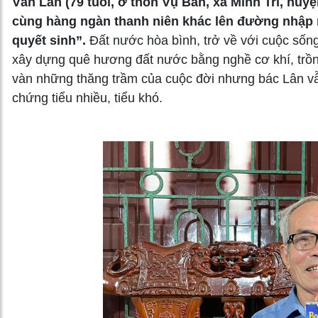
Văn Lân (79 tuổi, ở thôn Vụ Bản, xã Minh Trí, huy
cùng hàng ngàn thanh niên khác lên đường nhập 
quyết sinh”.
Đất nước hòa bình, trở về với cuộc sống
xây dựng quê hương đất nước bằng nghề cơ khí, trồng 
vàn những thăng trầm của cuộc đời nhưng bác Lân vẫ
chứng tiểu nhiều, tiểu khó.