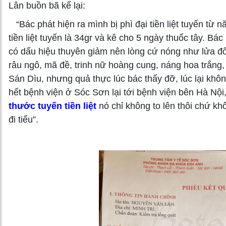
Lân buồn bã kể lại:
“Bác phát hiện ra mình bị phì đại tiền liệt tuyến từ 
tiền liệt tuyến là 34gr và kê cho 5 ngày thuốc tây. B
có dấu hiệu thuyên giảm nên lòng cứ nóng như lửa đố
râu ngô, mã đề, trinh nữ hoàng cung, náng hoa trắng,
Sán Dìu, nhưng quả thực lúc bác thấy đỡ, lúc lại khôn
hết bệnh viện ở Sóc Sơn lại tới bệnh viện bên Hà Nộ
thước tuyến tiền liệt
nó chỉ không to lên thôi chứ kh
đi tiểu”.