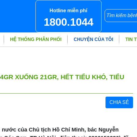
Hotline miễn phí
1800.1044
HỆ THỐNG PHÂN PHỐI
CHUYỆN CỦA TÔI
TIN 
34GR XUỐNG 21GR, HẾT TIỂU KHÓ, TIỂU
CHIA SẺ
 nước của Chủ tịch Hồ Chí Minh, bác Nguyễn