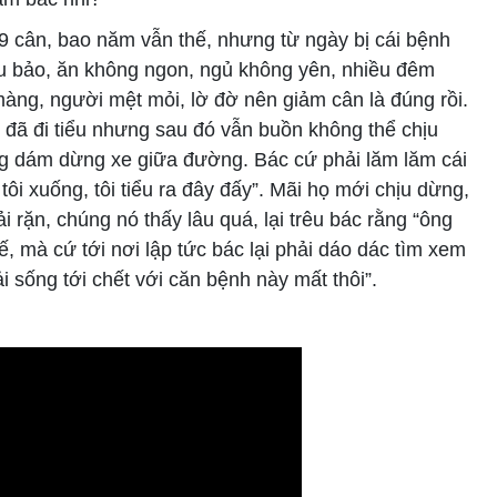
9 cân, bao năm vẫn thế, nhưng từ ngày bị cái bệnh
háu bảo, ăn không ngon, ngủ không yên, nhiều đêm
àng, người mệt mỏi, lờ đờ nên giảm cân là đúng rồi.
 đã đi tiểu nhưng sau đó vẫn buồn không thể chịu
ng dám dừng xe giữa đường. Bác cứ phải lăm lăm cái
 tôi xuống, tôi tiểu ra đây đấy”. Mãi họ mới chịu dừng,
 rặn, chúng nó thấy lâu quá, lại trêu bác rằng “ông
, mà cứ tới nơi lập tức bác lại phải dáo dác tìm xem
 sống tới chết với căn bệnh này mất thôi”.