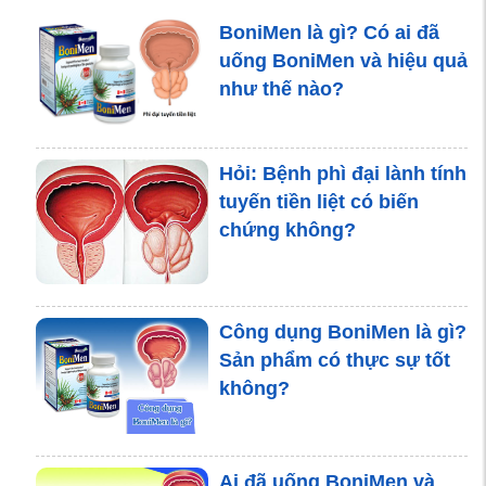
với thảo dược
BoniMen là gì? Có ai đã
uống BoniMen và hiệu quả
như thế nào?
Hạt bí đỏ có tác dụng gì
với sức khỏe của chúng
ta?
Hỏi: Bệnh phì đại lành tính
tuyến tiền liệt có biến
chứng không?
Ai có nguy cơ cao bị bệnh
phì đại tuyến tiền liệt?
Công dụng BoniMen là gì?
Sản phẩm có thực sự tốt
Tiểu buốt ở nam giới có
không?
nguy hiểm không? Cách
điều trị như thế nào?
Ai đã uống BoniMen và