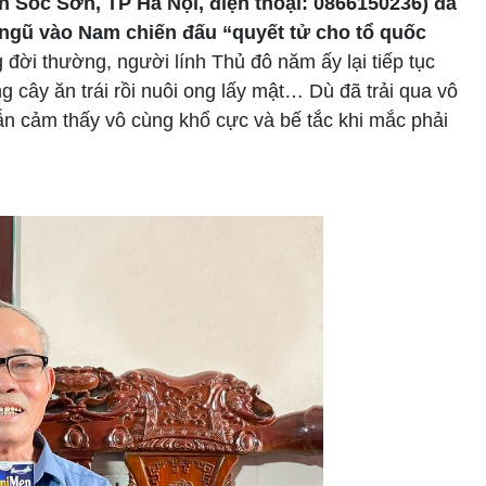
ện Sóc Sơn, TP Hà Nội, điện thoại: 0866150236) đã
ngũ vào Nam chiến đấu “quyết tử cho tổ quốc
 đời thường, người lính Thủ đô năm ấy lại tiếp tục
cây ăn trái rồi nuôi ong lấy mật… Dù đã trải qua vô
n cảm thấy vô cùng khổ cực và bế tắc khi mắc phải