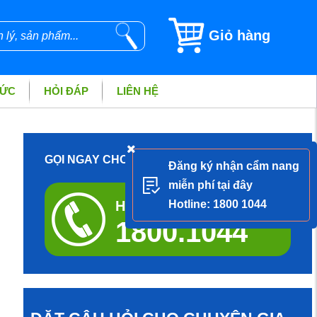
Giỏ hàng
TỨC
HỎI ĐÁP
LIÊN HỆ
GỌI NGAY CHO DƯỢC SĨ ĐỂ ĐƯỢC TƯ VẤN
Đăng ký nhận cẩm nang
miễn phí tại đây
Hotline tư vấn miễn phí
Hotline: 1800 1044
1800.1044