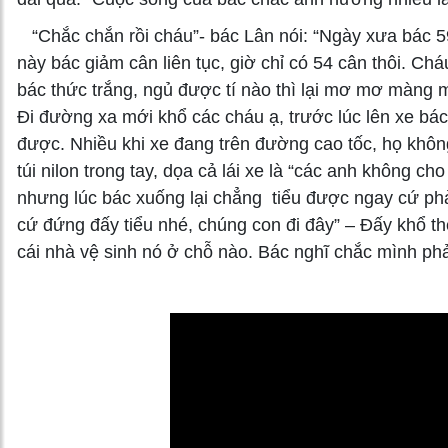
“Chắc chắn rồi cháu”- bác Lân nói: “Ngày xưa bác 5
này bác giảm cân liên tục, giờ chỉ có 54 cân thôi. C
bác thức trắng, ngủ được tí nào thì lại mơ mơ màng m
Đi đường xa mới khổ các cháu ạ, trước lúc lên xe bác
được. Nhiều khi xe đang trên đường cao tốc, họ khô
túi nilon trong tay, dọa cả lái xe là “các anh không cho
nhưng lúc bác xuống lại chẳng tiểu được ngay cứ phải
cứ đứng đấy tiểu nhé, chúng con đi đây” – Đấy khổ thế
cái nhà vệ sinh nó ở chỗ nào. Bác nghĩ chắc mình phải