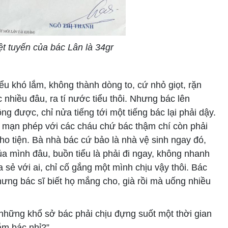
ệt tuyến của bác Lân là 34gr
iểu khó lắm, không thành dòng to, cứ nhỏ giọt, rặn
 nhiều đâu, ra tí nước tiểu thôi. Nhưng bác lên
ng được, chỉ nửa tiếng tới một tiếng bác lại phải dậy.
ói mạn phép với các cháu chứ bác thậm chí còn phải
ho tiện. Bà nhà bác cứ bảo là nhà vệ sinh ngay đó,
a mình đâu, buồn tiểu là phải đi ngay, không nhanh
a sẻ với ai, chỉ cố gắng một mình chịu vậy thôi. Bác
hưng bác sĩ biết họ mắng cho, già rồi mà uống nhiều
hững khổ sở bác phải chịu đựng suốt một thời gian
ắm bác nhỉ?”