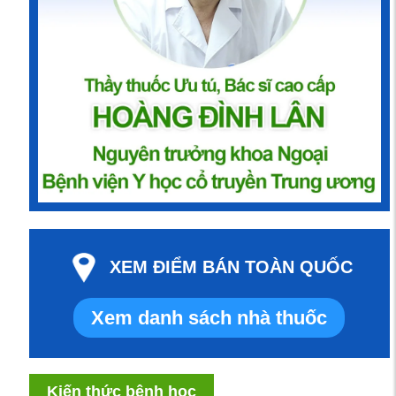
XEM ĐIỂM BÁN TOÀN QUỐC
Xem danh sách nhà thuốc
Kiến thức bệnh học