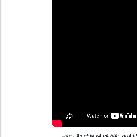
Bác Lân chia sẻ về hiệu quả 