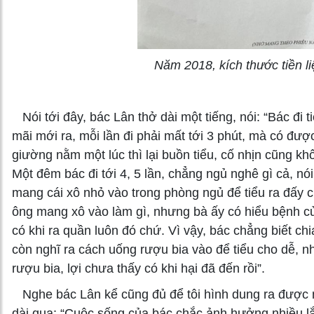
Năm 2018, kích thước tiền li
Nói tới đây, bác Lân thở dài một tiếng, nói: “Bác đi t
mãi mới ra, mỗi lần đi phải mất tới 3 phút, mà có được
giường nằm một lúc thì lại buồn tiểu, cố nhịn cũng khô
Một đêm bác đi tới 4, 5 lần, chẳng ngủ nghê gì cả, n
mang cái xô nhỏ vào trong phòng ngủ để tiểu ra đấy c
ông mang xô vào làm gì, nhưng bà ấy có hiểu bệnh củ
có khi ra quần luôn đó chứ. Vì vậy, bác chẳng biết chi
còn nghĩ ra cách uống rượu bia vào để tiểu cho dễ, n
rượu bia, lợi chưa thấy có khi hại đã đến rồi”.
Nghe bác Lân kể cũng đủ để tôi hình dung ra được n
dài qua: “Cuộc sống của bác chắc ảnh hưởng nhiều l