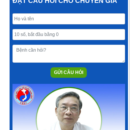
ĐẶT CÂU HỎI CHO CHUYÊN GIA
GỬI CÂU HỎI