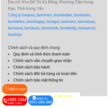
Địa chỉ: Khu Đô Thị Kỳ Đồng, Phường Trần Hưng
Đạo, Tỉnh Hưng Yên
Công ty botania
,
bonimen
,
bonidiabet
,
bonibrain
,
bonidetox
,
bonihappy
,
bonigut
,
bonivein
,
bonisleep
,
boniseal
,
bonibaio
,
bonismok
,
bonikiddy
,
boniancol
,
bonihair
Chính sách và quy định chung
Quy định và hình thức thanh toán
Chính sách vận chuyển giao nhận
Chính sách bảo hành
Chính sách đổi/ trả hàng và hoàn tiền
Chính sách bảo mật thông tin
Video
* Tác dụng có thể khác nhau tùy cơ địa người
dùng