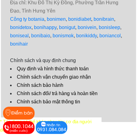
Địa chỉ: Khu Đô Thị Kỳ Đồng, Phường Trần Hưng
Đạo, Tỉnh Hưng Yên
Công ty botania
,
bonimen
,
bonidiabet
,
bonibrain
,
bonidetox
,
bonihappy
,
bonigut
,
bonivein
,
bonisleep
,
boniseal
,
bonibaio
,
bonismok
,
bonikiddy
,
boniancol
,
bonihair
Chính sách và quy định chung
Quy định và hình thức thanh toán
Chính sách vận chuyển giao nhận
Chính sách bảo hành
Chính sách đổi/ trả hàng và hoàn tiền
Chính sách bảo mật thông tin
Video
* Tác dụng có thể khác nhau tùy cơ địa người
dùng