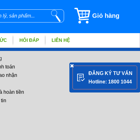
Giỏ hàng
TỨC
HỎI ĐÁP
LIÊN HỆ
g
nh toán
ĐĂNG KÝ TƯ VẤN
iao nhận
Hotline: 1800 1044
à hoàn tiền
tin