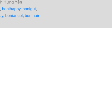
ỉnh Hưng Yên
,
bonihappy
,
bonigut
,
dy
,
boniancol
,
bonihair