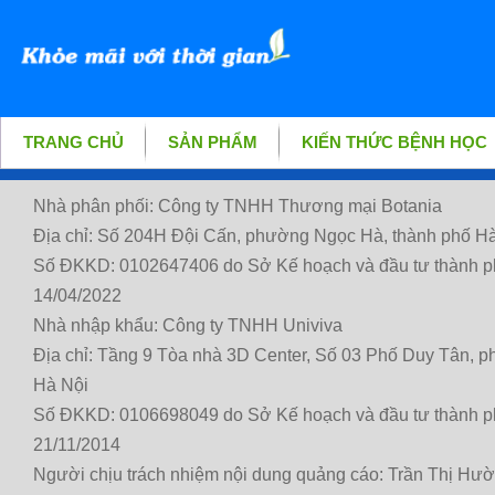
TRANG CHỦ
SẢN PHẨM
KIẾN THỨC BỆNH HỌC
Nhà phân phối: Công ty TNHH Thương mại Botania
Địa chỉ: Số 204H Đội Cấn, phường Ngọc Hà, thành phố Hà
Số ĐKKD: 0102647406 do Sở Kế hoạch và đầu tư thành p
14/04/2022
Nhà nhập khẩu: Công ty TNHH Univiva
Địa chỉ: Tầng 9 Tòa nhà 3D Center, Số 03 Phố Duy Tân, 
Hà Nội
Số ĐKKD: 0106698049 do Sở Kế hoạch và đầu tư thành p
21/11/2014
Người chịu trách nhiệm nội dung quảng cáo: Trần Thị Hư