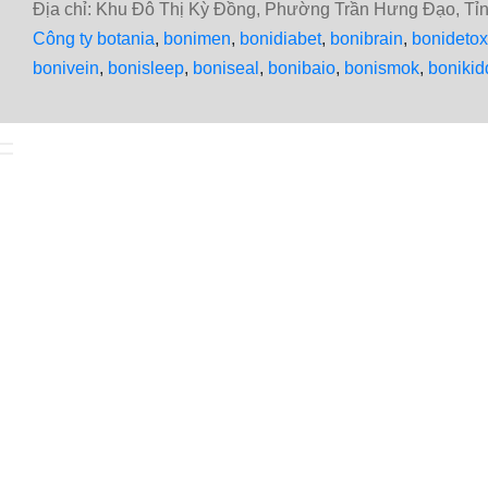
Địa chỉ: Khu Đô Thị Kỳ Đồng, Phường Trần Hưng Đạo, T
Công ty botania
,
bonimen
,
bonidiabet
,
bonibrain
,
bonidetox
bonivein
,
bonisleep
,
boniseal
,
bonibaio
,
bonismok
,
bonikid