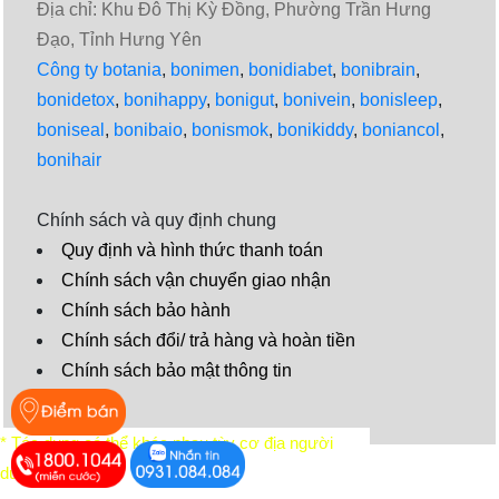
Địa chỉ: Khu Đô Thị Kỳ Đồng, Phường Trần Hưng
Đạo, Tỉnh Hưng Yên
Công ty botania
,
bonimen
,
bonidiabet
,
bonibrain
,
bonidetox
,
bonihappy
,
bonigut
,
bonivein
,
bonisleep
,
boniseal
,
bonibaio
,
bonismok
,
bonikiddy
,
boniancol
,
bonihair
Chính sách và quy định chung
Quy định và hình thức thanh toán
Chính sách vận chuyển giao nhận
Chính sách bảo hành
Chính sách đổi/ trả hàng và hoàn tiền
Chính sách bảo mật thông tin
Video
* Tác dụng có thể khác nhau tùy cơ địa người
dùng