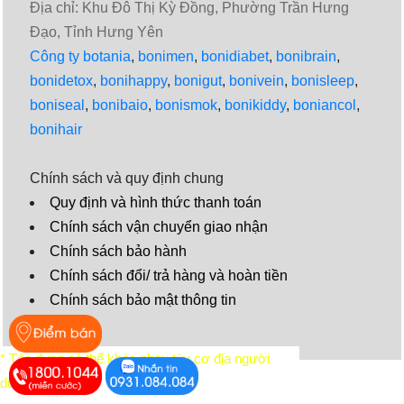
Địa chỉ: Khu Đô Thị Kỳ Đồng, Phường Trần Hưng
Đạo, Tỉnh Hưng Yên
Công ty botania
,
bonimen
,
bonidiabet
,
bonibrain
,
bonidetox
,
bonihappy
,
bonigut
,
bonivein
,
bonisleep
,
boniseal
,
bonibaio
,
bonismok
,
bonikiddy
,
boniancol
,
bonihair
Chính sách và quy định chung
Quy định và hình thức thanh toán
Chính sách vận chuyển giao nhận
Chính sách bảo hành
Chính sách đổi/ trả hàng và hoàn tiền
Chính sách bảo mật thông tin
Video
* Tác dụng có thể khác nhau tùy cơ địa người
dùng